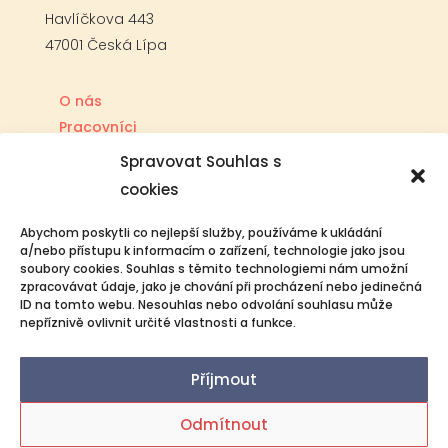
Havlíčkova 443
47001 Česká Lípa
O nás
Pracovníci
Služby
Spravovat Souhlas s
Kontaktujte nás
cookies
Abychom poskytli co nejlepší služby, používáme k ukládání
Dokumenty
a/nebo přístupu k informacím o zařízení, technologie jako jsou
soubory cookies. Souhlas s těmito technologiemi nám umožní
Jak se objednat
zpracovávat údaje, jako je chování při procházení nebo jedinečná
Prohlášení o přístupnosti
ID na tomto webu. Nesouhlas nebo odvolání souhlasu může
nepříznivě ovlivnit určité vlastnosti a funkce.
Ochrana osobních údajů
Příjmout
Odmítnout